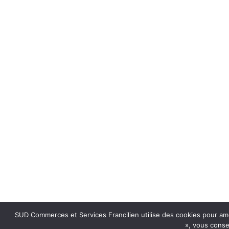
SUD Commerces et Services Francilien utilise des cookies pour amél
», vous conse