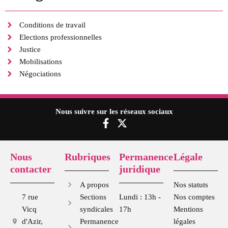
Conditions de travail
Elections professionnelles
Justice
Mobilisations
Négociations
Nous suivre sur les réseaux sociaux
F
X
a
-
c
t
e
w
Nous
Rubriques
Permanence
Légale
b
i
contacter
juridique
o
t
o
t
A propos
Nos statuts
k
e
7 rue
Sections
Lundi : 13h -
Nos comptes
-
r
Vicq
syndicales
17h
Mentions
f
d'Azir,
Permanence
légales