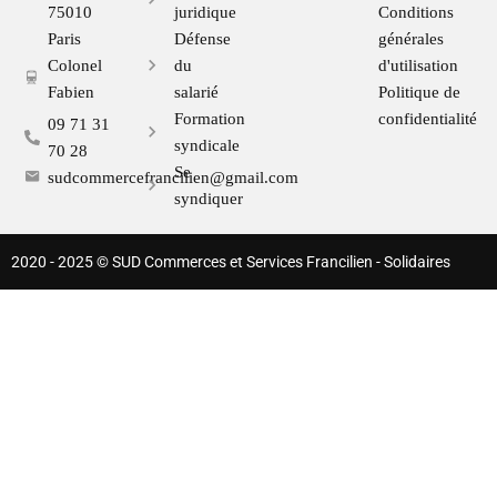
75010
juridique
Conditions
Paris
Défense
générales
Colonel
du
d'utilisation
Fabien
salarié
Politique de
Formation
confidentialité
09 71 31
syndicale
70 28
Se
sudcommercefrancilien@gmail.com
syndiquer
2020 - 2025 © SUD Commerces et Services Francilien - Solidaires