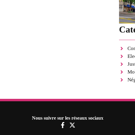
Cat
Con
Ele
Jus
Mob
Nég
Nous suivre sur les réseaux sociaux
F
X
a
-