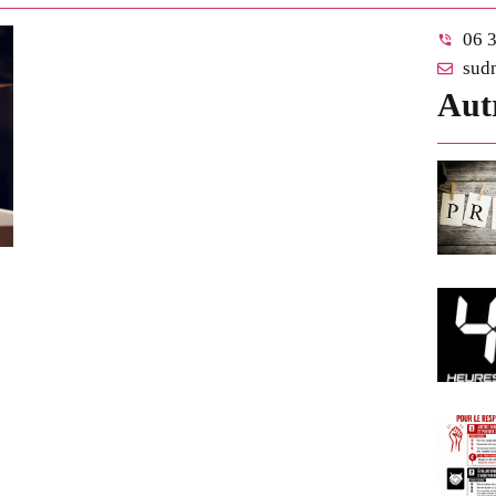
06 3
sud
Autr