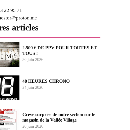
3 22 95 71
nestor@proton.me
es articles
2.500 € DE PPV POUR TOUTES ET
TOUS !
30 juin 2026
48 HEURES CHRONO
24 juin 2026
Grève surprise de notre section sur le
magasin de la Vallée Village
20 juin 2026