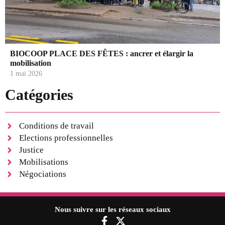
BIOCOOP PLACE DES FÊTES : ancrer et élargir la
mobilisation
1 mai 2026
Catégories
Conditions de travail
Elections professionnelles
Justice
Mobilisations
Négociations
Nous suivre sur les réseaux sociaux
F
X