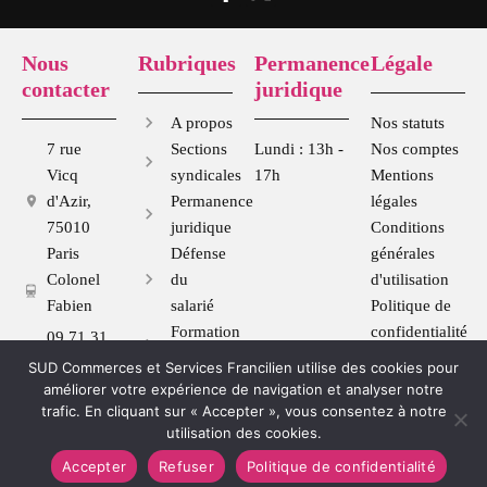
a
-
c
t
e
w
Nous
Rubriques
Permanence
Légale
b
i
contacter
juridique
o
t
o
t
A propos
Nos statuts
k
e
7 rue
Sections
Lundi : 13h -
Nos comptes
-
r
Vicq
syndicales
17h
Mentions
f
d'Azir,
Permanence
légales
75010
juridique
Conditions
Paris
Défense
générales
Colonel
du
d'utilisation
Fabien
salarié
Politique de
Formation
confidentialité
09 71 31
syndicale
70 28
SUD Commerces et Services Francilien utilise des cookies pour
Se
sudcommercefrancilien@gmail.com
améliorer votre expérience de navigation et analyser notre
syndiquer
trafic. En cliquant sur « Accepter », vous consentez à notre
utilisation des cookies.
Accepter
Refuser
Politique de confidentialité
2020 - 2025 © SUD Commerces et Services Francilien - Solidaires