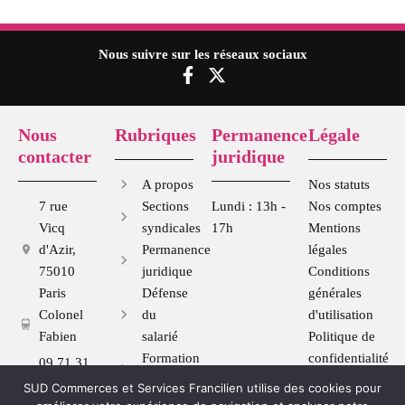
Nous suivre sur les réseaux sociaux
F
X
a
-
c
t
e
w
Nous
Rubriques
Permanence
Légale
b
i
contacter
juridique
o
t
o
t
A propos
Nos statuts
k
e
7 rue
Sections
Lundi : 13h -
Nos comptes
-
r
Vicq
syndicales
17h
Mentions
f
d'Azir,
Permanence
légales
75010
juridique
Conditions
Paris
Défense
générales
Colonel
du
d'utilisation
Fabien
salarié
Politique de
Formation
confidentialité
09 71 31
syndicale
70 28
SUD Commerces et Services Francilien utilise des cookies pour
Se