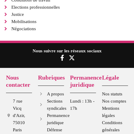
Elections professionnelles
Justice
Mobilisations
Négociations
Nous suivre sur les réseaux sociaux
F
X
a
-
c
t
e
w
Nous
Rubriques
Permanence
Légale
b
i
contacter
juridique
o
t
o
t
A propos
Nos statuts
k
e
7 rue
Sections
Lundi : 13h -
Nos comptes
-
r
Vicq
syndicales
17h
Mentions
f
d'Azir,
Permanence
légales
75010
juridique
Conditions
Paris
Défense
générales