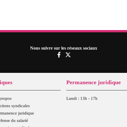
Nous suivre sur les réseaux sociaux
F
X
a
-
c
t
e
w
b
i
o
t
iques
Permanence juridique
o
t
k
e
-
r
propos
Lundi : 13h - 17h
f
ctions syndicales
rmanence juridique
fense du salarié