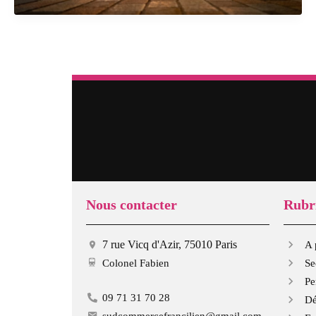
not
:
quand
Burberry
fait
la
leçon
à
son
personnel
Nous contacter
Rubr
7 rue Vicq d'Azir, 75010 Paris
A 
Colonel Fabien
Se
Pe
09 71 31 70 28
Dé