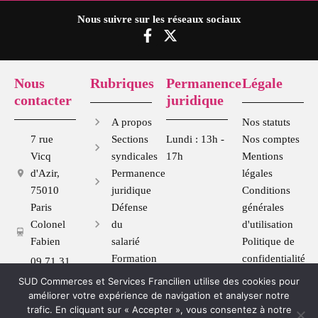
Cercles
Nous suivre sur les réseaux sociaux
de
F
X
la
a
-
c
t
forme
e
w
Nous
Rubriques
Permanence
Légale
b
i
contacter
juridique
o
t
o
t
A propos
Nos statuts
k
e
7 rue
Sections
Lundi : 13h -
Nos comptes
-
r
Vicq
syndicales
17h
Mentions
f
d'Azir,
Permanence
légales
75010
juridique
Conditions
Paris
Défense
générales
Colonel
du
d'utilisation
Fabien
salarié
Politique de
Formation
confidentialité
09 71 31
syndicale
70 28
SUD Commerces et Services Francilien utilise des cookies pour
Se
sudcommercefrancilien@gmail.com
améliorer votre expérience de navigation et analyser notre
syndiquer
trafic. En cliquant sur « Accepter », vous consentez à notre