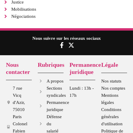
Justice
Mobilisations
Négociations
Nous suivre sur les réseaux sociaux
F
X
a
-
c
t
e
w
Nous
Rubriques
Permanence
Légale
b
i
contacter
juridique
o
t
o
t
A propos
Nos statuts
k
e
7 rue
Sections
Lundi : 13h -
Nos comptes
-
r
Vicq
syndicales
17h
Mentions
f
d'Azir,
Permanence
légales
75010
juridique
Conditions
Paris
Défense
générales
Colonel
du
d'utilisation
Fabien
salarié
Politique de