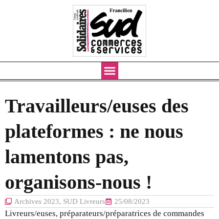
Aller
au
contenu
Travailleurs/euses des
plateformes : ne nous
lamentons pas,
organisons-nous !
Archives 2023
,
SUD Livreurs
25/08/2023
Livreurs/euses, préparateurs/préparatrices de commandes