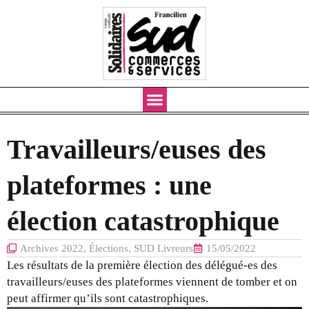
Aller
au
contenu
Travailleurs/euses des
plateformes : une
élection catastrophique
Archives 2022
,
Élections
,
SUD Livreurs
15/05/2022
Les résultats de la première élection des délégué-es des
travailleurs/euses des plateformes viennent de tomber et on
peut affirmer qu’ils sont catastrophiques.