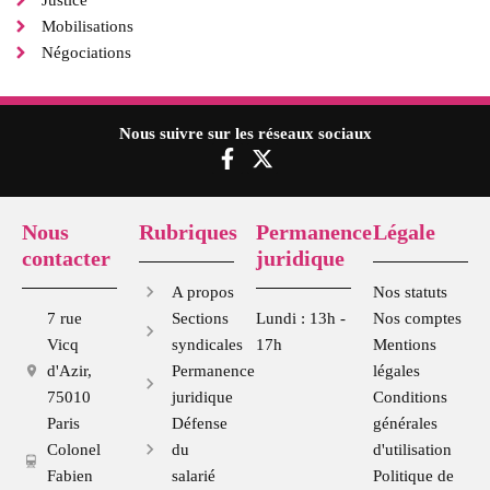
Mobilisations
Négociations
Nous suivre sur les réseaux sociaux
F
X
a
-
c
t
e
w
Nous
Rubriques
Permanence
Légale
b
i
contacter
juridique
o
t
o
t
A propos
Nos statuts
k
e
7 rue
Sections
Lundi : 13h -
Nos comptes
-
r
Vicq
syndicales
17h
Mentions
f
d'Azir,
Permanence
légales
75010
juridique
Conditions
Paris
Défense
générales
Colonel
du
d'utilisation
Fabien
salarié
Politique de