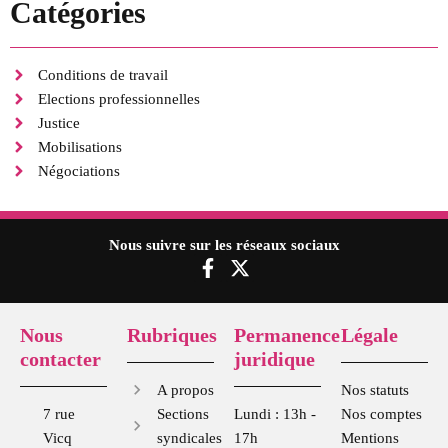
Catégories
Conditions de travail
Elections professionnelles
Justice
Mobilisations
Négociations
Nous suivre sur les réseaux sociaux
F
X
a
-
c
t
e
w
Nous
Rubriques
Permanence
Légale
b
i
contacter
juridique
o
t
o
t
A propos
Nos statuts
k
e
7 rue
Sections
Lundi : 13h -
Nos comptes
-
r
Vicq
syndicales
17h
Mentions
f